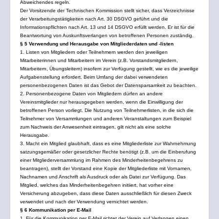
Abweichendes regeln.
Der Vorsitzende der Technischen Kommission stellt sicher, dass Verzeichnisse
der Verarbeitungstätigkeiten nach Art. 30 DSGVO geführt und die
Informationspflichten nach Art. 13 und 14 DSGVO erfüllt werden. Er ist für die
Beantwortung von Auskunftsverlangen von betroffenen Personen zuständig.
§ 5 Verwendung und Herausgabe von Mitgliederdaten und -listen
1. Listen von Mitgliedern oder Teilnehmern werden den jeweiligen
Mitarbeiterinnen und Mitarbeitern im Verein (z.B. Vorstandsmitgliedern,
Mitarbeitern, Übungsleitern) insofern zur Verfügung gestellt, wie es die jeweilige
Aufgabenstellung erfordert. Beim Umfang der dabei verwendeten
personenbezogenen Daten ist das Gebot der Datensparsamkeit zu beachten.
2. Personenbezogene Daten von Mitgliedern dürfen an andere
Vereinsmitglieder nur herausgegeben werden, wenn die Einwilligung der
betroffenen Person vorliegt. Die Nutzung von Teilnehmerlisten, in die sich die
Teilnehmer von Versammlungen und anderen Veranstaltungen zum Beispiel
zum Nachweis der Anwesenheit eintragen, gilt nicht als eine solche
Herausgabe.
3. Macht ein Mitglied glaubhaft, dass es eine Mitgliederliste zur Wahrnehmung
satzungsgemäßer oder gesetzlicher Rechte benötigt (z.B. um die Einberufung
einer Mitgliederversammlung im Rahmen des Minderheitenbegehrens zu
beantragen), stellt der Vorstand eine Kopie der Mitgliederliste mit Vornamen,
Nachnamen und Anschrift als Ausdruck oder als Datei zur Verfügung. Das
Mitglied, welches das Minderheitenbegehren initiiert, hat vorher eine
Versicherung abzugeben, dass diese Daten ausschließlich für diesen Zweck
verwendet und nach der Verwendung vernichtet werden.
§ 6 Kommunikation per E-Mail
1. Für die Kommunikation per E-Mail richtet der Verein auf Verlangen einen