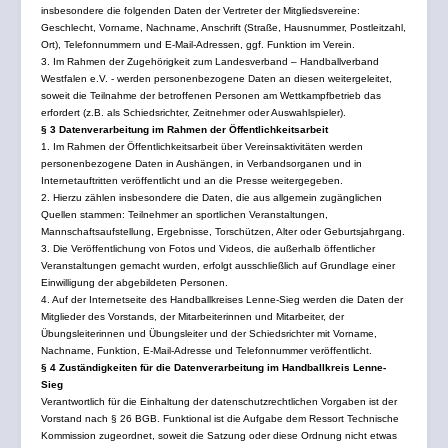
insbesondere die folgenden Daten der Vertreter der Mitgliedsvereine:
Geschlecht, Vorname, Nachname, Anschrift (Straße, Hausnummer, Postleitzahl,
Ort), Telefonnummern und E-Mail-Adressen, ggf. Funktion im Verein.
3. Im Rahmen der Zugehörigkeit zum Landesverband – Handballverband
Westfalen e.V. - werden personenbezogene Daten an diesen weitergeleitet,
soweit die Teilnahme der betroffenen Personen am Wettkampfbetrieb das
erfordert (z.B. als Schiedsrichter, Zeitnehmer oder Auswahlspieler).
§ 3 Datenverarbeitung im Rahmen der Öffentlichkeitsarbeit
1. Im Rahmen der Öffentlichkeitsarbeit über Vereinsaktivitäten werden
personenbezogene Daten in Aushängen, in Verbandsorganen und in
Internetauftritten veröffentlicht und an die Presse weitergegeben.
2. Hierzu zählen insbesondere die Daten, die aus allgemein zugänglichen
Quellen stammen: Teilnehmer an sportlichen Veranstaltungen,
Mannschaftsaufstellung, Ergebnisse, Torschützen, Alter oder Geburtsjahrgang.
3. Die Veröffentlichung von Fotos und Videos, die außerhalb öffentlicher
Veranstaltungen gemacht wurden, erfolgt ausschließlich auf Grundlage einer
Einwilligung der abgebildeten Personen.
4. Auf der Internetseite des Handballkreises Lenne-Sieg werden die Daten der
Mitglieder des Vorstands, der Mitarbeiterinnen und Mitarbeiter, der
Übungsleiterinnen und Übungsleiter und der Schiedsrichter mit Vorname,
Nachname, Funktion, E-Mail-Adresse und Telefonnummer veröffentlicht.
§ 4 Zuständigkeiten für die Datenverarbeitung im Handballkreis Lenne-
Sieg
Verantwortlich für die Einhaltung der datenschutzrechtlichen Vorgaben ist der
Vorstand nach § 26 BGB. Funktional ist die Aufgabe dem Ressort Technische
Kommission zugeordnet, soweit die Satzung oder diese Ordnung nicht etwas