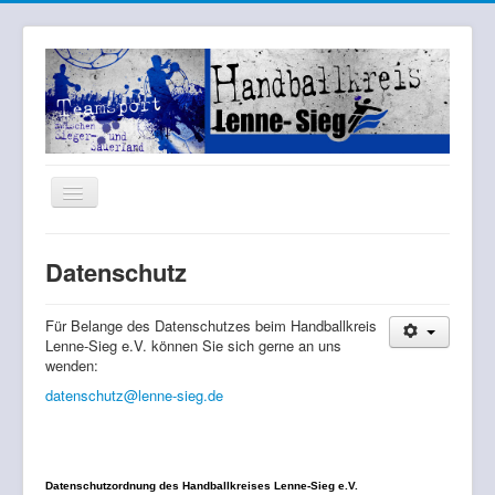
Toggle
Navigation
Home
Datenschutz
Aktuelles
Vorstand
Für Belange des Datenschutzes beim Handballkreis
Lenne-Sieg e.V. können Sie sich gerne an uns
Amtliche Mitteilungen
wenden:
datenschutz@lenne-sieg.de
Lehrwesen
Jugend
Schiedsrichterwesen
Datenschutzordnung des Handballkreises Lenne-Sieg e.V.