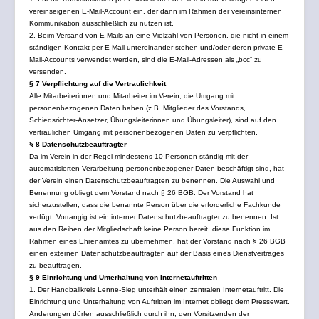
vereinseigenen E-Mail-Account ein, der dann im Rahmen der vereinsinternen
Kommunikation ausschließlich zu nutzen ist.
2. Beim Versand von E-Mails an eine Vielzahl von Personen, die nicht in einem
ständigen Kontakt per E-Mail untereinander stehen und/oder deren private E-
Mail-Accounts verwendet werden, sind die E-Mail-Adressen als „bcc“ zu
versenden.
§ 7 Verpflichtung auf die Vertraulichkeit
Alle Mitarbeiterinnen und Mitarbeiter im Verein, die Umgang mit
personenbezogenen Daten haben (z.B. Mitglieder des Vorstands,
Schiedsrichter-Ansetzer, Übungsleiterinnen und Übungsleiter), sind auf den
vertraulichen Umgang mit personenbezogenen Daten zu verpflichten.
§ 8 Datenschutzbeauftragter
Da im Verein in der Regel mindestens 10 Personen ständig mit der
automatisierten Verarbeitung personenbezogener Daten beschäftigt sind, hat
der Verein einen Datenschutzbeauftragten zu benennen. Die Auswahl und
Benennung obliegt dem Vorstand nach § 26 BGB. Der Vorstand hat
sicherzustellen, dass die benannte Person über die erforderliche Fachkunde
verfügt. Vorrangig ist ein interner Datenschutzbeauftragter zu benennen. Ist
aus den Reihen der Mitgliedschaft keine Person bereit, diese Funktion im
Rahmen eines Ehrenamtes zu übernehmen, hat der Vorstand nach § 26 BGB
einen externen Datenschutzbeauftragten auf der Basis eines Dienstvertrages
zu beauftragen.
§ 9 Einrichtung und Unterhaltung von Internetauftritten
1. Der Handballkreis Lenne-Sieg unterhält einen zentralen Internetauftritt. Die
Einrichtung und Unterhaltung von Auftritten im Internet obliegt dem Pressewart.
Änderungen dürfen ausschließlich durch ihn, den Vorsitzenden der