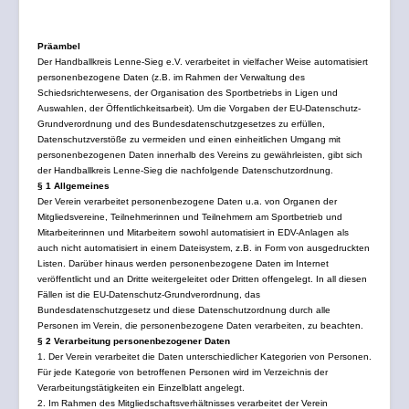
Vereine
Impressum
Präambel
Der Handballkreis Lenne-Sieg e.V. verarbeitet in vielfacher Weise automatisiert
Datenschutz
personenbezogene Daten (z.B. im Rahmen der Verwaltung des
Schiedsrichterwesens, der Organisation des Sportbetriebs in Ligen und
Auswahlen, der Öffentlichkeitsarbeit). Um die Vorgaben der EU-Datenschutz-
Grundverordnung und des Bundesdatenschutzgesetzes zu erfüllen,
Datenschutzverstöße zu vermeiden und einen einheitlichen Umgang mit
personenbezogenen Daten innerhalb des Vereins zu gewährleisten, gibt sich
der Handballkreis Lenne-Sieg die nachfolgende Datenschutzordnung.
§ 1 Allgemeines
Der Verein verarbeitet personenbezogene Daten u.a. von Organen der
Mitgliedsvereine, Teilnehmerinnen und Teilnehmern am Sportbetrieb und
Mitarbeiterinnen und Mitarbeitern sowohl automatisiert in EDV-Anlagen als
auch nicht automatisiert in einem Dateisystem, z.B. in Form von ausgedruckten
Listen. Darüber hinaus werden personenbezogene Daten im Internet
veröffentlicht und an Dritte weitergeleitet oder Dritten offengelegt. In all diesen
Fällen ist die EU-Datenschutz-Grundverordnung, das
Bundesdatenschutzgesetz und diese Datenschutzordnung durch alle
Personen im Verein, die personenbezogene Daten verarbeiten, zu beachten.
§ 2 Verarbeitung personenbezogener Daten
1. Der Verein verarbeitet die Daten unterschiedlicher Kategorien von Personen.
Für jede Kategorie von betroffenen Personen wird im Verzeichnis der
Verarbeitungstätigkeiten ein Einzelblatt angelegt.
2. Im Rahmen des Mitgliedschaftsverhältnisses verarbeitet der Verein