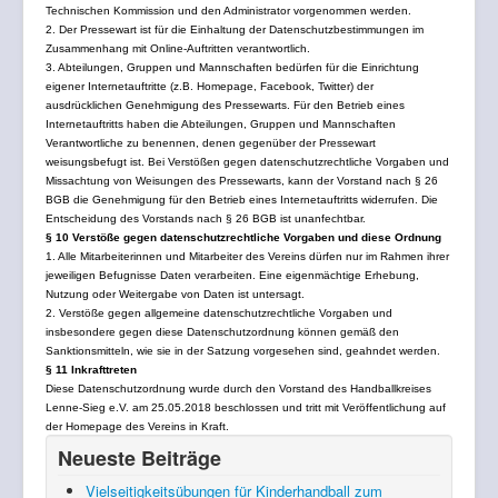
Technischen Kommission und den Administrator vorgenommen werden.
2. Der Pressewart ist für die Einhaltung der Datenschutzbestimmungen im
Zusammenhang mit Online-Auftritten verantwortlich.
3. Abteilungen, Gruppen und Mannschaften bedürfen für die Einrichtung
eigener Internetauftritte (z.B. Homepage, Facebook, Twitter) der
ausdrücklichen Genehmigung des Pressewarts. Für den Betrieb eines
Internetauftritts haben die Abteilungen, Gruppen und Mannschaften
Verantwortliche zu benennen, denen gegenüber der Pressewart
weisungsbefugt ist. Bei Verstößen gegen datenschutzrechtliche Vorgaben und
Missachtung von Weisungen des Pressewarts, kann der Vorstand nach § 26
BGB die Genehmigung für den Betrieb eines Internetauftritts widerrufen. Die
Entscheidung des Vorstands nach § 26 BGB ist unanfechtbar.
§ 10 Verstöße gegen datenschutzrechtliche Vorgaben und diese Ordnung
1. Alle Mitarbeiterinnen und Mitarbeiter des Vereins dürfen nur im Rahmen ihrer
jeweiligen Befugnisse Daten verarbeiten. Eine eigenmächtige Erhebung,
Nutzung oder Weitergabe von Daten ist untersagt.
2. Verstöße gegen allgemeine datenschutzrechtliche Vorgaben und
insbesondere gegen diese Datenschutzordnung können gemäß den
Sanktionsmitteln, wie sie in der Satzung vorgesehen sind, geahndet werden.
§ 11 Inkrafttreten
Diese Datenschutzordnung wurde durch den Vorstand des Handballkreises
Lenne-Sieg e.V. am 25.05.2018 beschlossen und tritt mit Veröffentlichung auf
der Homepage des Vereins in Kraft.
Neueste Beiträge
Vielseitigkeitsübungen für Kinderhandball zum